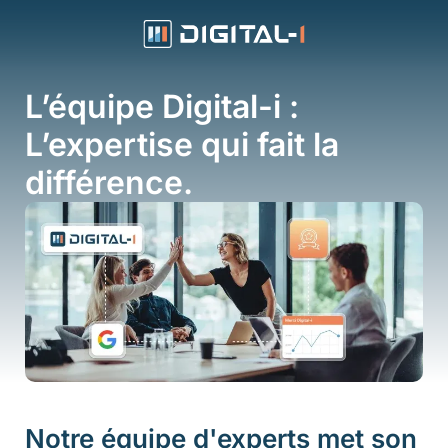
Aller
au
contenu
L’équipe Digital-i :
L’expertise qui fait la
différence.
Notre équipe d'experts met son