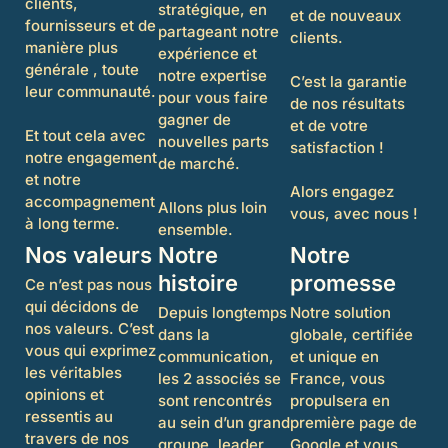
clients,
stratégique, en
et de nouveaux
fournisseurs et de
partageant notre
clients.
manière plus
expérience et
générale , toute
notre expertise
C’est la garantie
leur communauté.
pour vous faire
de nos résultats
gagner de
et de votre
Et tout cela avec
nouvelles parts
satisfaction !
notre engagement
de marché.
et notre
Alors engagez
accompagnement
Allons plus loin
vous, avec nous !
à long terme.
ensemble.
Nos valeurs
Notre
Notre
histoire
promesse
Ce n’est pas nous
qui décidons de
Depuis longtemps
Notre solution
nos valeurs. C’est
dans la
globale, certifiée
vous qui exprimez
communication,
et unique en
les véritables
les 2 associés se
France, vous
opinions et
sont rencontrés
propulsera en
ressentis au
au sein d’un grand
première page de
travers de nos
groupe, leader
Google et vous