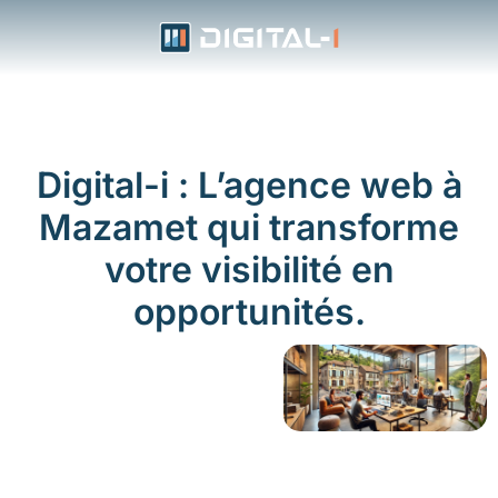
Aller
au
contenu
Digital-i : L’agence web à
Mazamet qui transforme
votre visibilité en
opportunités.
Vous ne faites pas
qu’être présent en
ligne, vous devenez
visible
. Nous créons