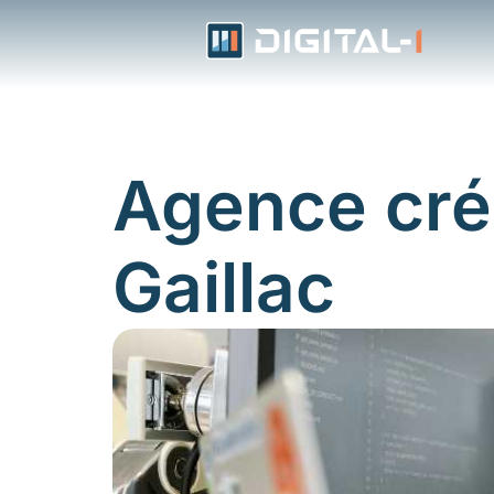
Aller
au
contenu
Agence créa
Gaillac