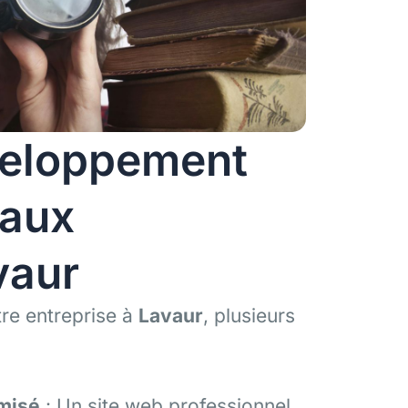
veloppement
 aux
vaur
otre entreprise à
Lavaur
, plusieurs
imisé
: Un site web professionnel