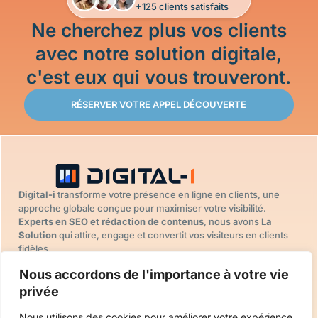
+125 clients satisfaits
Ne cherchez plus vos clients
avec notre solution digitale,
c'est eux qui vous trouveront.
RÉSERVER VOTRE APPEL DÉCOUVERTE
Digital-i
transforme votre présence en ligne en clients, une
approche globale conçue pour maximiser votre visibilité.
Experts en SEO et rédaction de contenus
, nous avons
La
Solution
qui attire, engage et convertit vos visiteurs en clients
fidèles.
DIGITAL-I
SOLUTION
SUIVEZ-NOUS
Nous accordons de l'importance à votre vie
Accueil
DIGITALE
LinkedIn
Stratégie digitale
privée
Nos projets
Facebook
Site internet
FAQ
Nous utilisons des cookies pour améliorer votre expérience