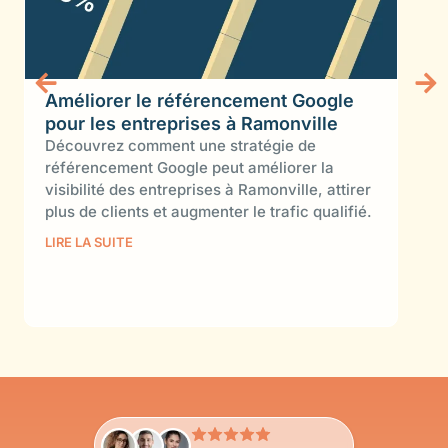
Améliorer le référencement Google
Age
pour les entreprises à Ramonville
Ra
Découvrez comment une stratégie de
Pour
référencement Google peut améliorer la
créa
visibilité des entreprises à Ramonville, attirer
l'a
plus de clients et augmenter le trafic qualifié.
ass
SEO
LIRE LA SUITE
comp
LIRE