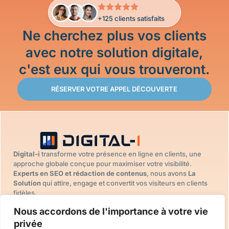
+125 clients satisfaits
Ne cherchez plus vos clients
avec notre solution digitale,
c'est eux qui vous trouveront.
RÉSERVER VOTRE APPEL DÉCOUVERTE
Digital-i
transforme votre présence en ligne en clients, une
approche globale conçue pour maximiser votre visibilité.
Experts en SEO et rédaction de contenus
, nous avons
La
Solution
qui attire, engage et convertit vos visiteurs en clients
fidèles.
DIGITAL-I
SOLUTION
SUIVEZ-NOUS
Nous accordons de l'importance à votre vie
Accueil
DIGITALE
LinkedIn
Stratégie digitale
privée
Nos projets
Facebook