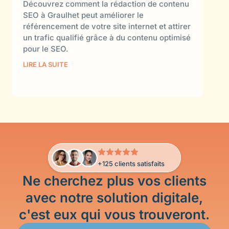
Découvrez comment la rédaction de contenu
Gra
SEO à Graulhet peut améliorer le
Déc
référencement de votre site internet et attirer
pro
un trafic qualifié grâce à du contenu optimisé
amél
pour le SEO.
de c
LIRE LA SUITE
LIRE
+125 clients satisfaits
Ne cherchez plus vos clients
avec notre solution digitale,
c'est eux qui vous trouveront.