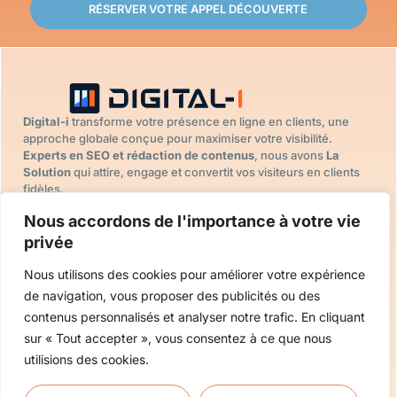
RÉSERVER VOTRE APPEL DÉCOUVERTE
Digital-i
transforme votre présence en ligne en clients, une
approche globale conçue pour maximiser votre visibilité.
Experts en SEO et rédaction de contenus
, nous avons
La
Solution
qui attire, engage et convertit vos visiteurs en clients
fidèles.
DIGITAL-I
SOLUTION
SUIVEZ-NOUS
Nous accordons de l'importance à votre vie
Accueil
DIGITALE
LinkedIn
Stratégie digitale
privée
Nos projets
Facebook
Site internet
FAQ
Nous utilisons des cookies pour améliorer votre expérience
Référencement
Contactez
de navigation, vous proposer des publicités ou des
SEO
nous
contenus personnalisés et analyser notre trafic. En cliquant
Rédaction de
sur « Tout accepter », vous consentez à ce que nous
contenu
utilisions des cookies.