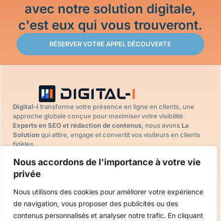
avec notre solution digitale,
c'est eux qui vous trouveront.
RÉSERVER VOTRE APPEL DÉCOUVERTE
Digital-i
transforme votre présence en ligne en clients, une
approche globale conçue pour maximiser votre visibilité.
Experts en SEO et rédaction de contenus
, nous avons
La
Solution
qui attire, engage et convertit vos visiteurs en clients
fidèles.
DIGITAL-I
SOLUTION
SUIVEZ-NOUS
Nous accordons de l'importance à votre vie
Accueil
DIGITALE
LinkedIn
Stratégie digitale
privée
Nos projets
Facebook
Site internet
FAQ
Nous utilisons des cookies pour améliorer votre expérience
Référencement
Contactez
de navigation, vous proposer des publicités ou des
SEO
nous
contenus personnalisés et analyser notre trafic. En cliquant
Rédaction de