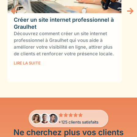
Créer un site internet professionnel à
Réd
Graulhet
Déc
SEO
Découvrez comment créer un site internet
réfé
professionnel à Graulhet qui vous aide à
un t
améliorer votre visibilité en ligne, attirer plus
pou
de clients et renforcer votre présence locale.
LIRE
LIRE LA SUITE
+125 clients satisfaits
Ne cherchez plus vos clients